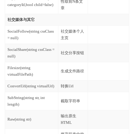
性取前N条文
categoryId,bool child=false)
章
社交媒体与其它
SocialFollow(string cssClass
社交媒体个人
= null)
主页
SocialShare(string cssClass =
社交分享按钮
null)
Filesize(string
生成文件路径
virtualFilePath)
ConvertUrl(string virtualUrl)
转换Url
SubString(string str, int
截取字符串
length)
输出原生
Raw(string str)
HTML