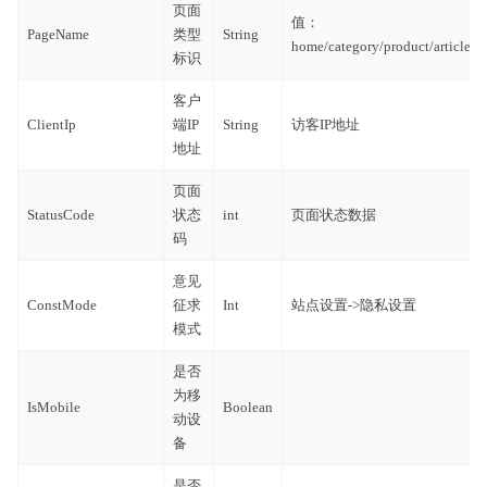
页面
值：
PageName
类型
String
home/category/product/article/s
标识
客户
ClientIp
端IP
String
访客IP地址
地址
页面
StatusCode
状态
int
页面状态数据
码
意见
ConstMode
征求
Int
站点设置->隐私设置
模式
是否
为移
IsMobile
Boolean
动设
备
是否