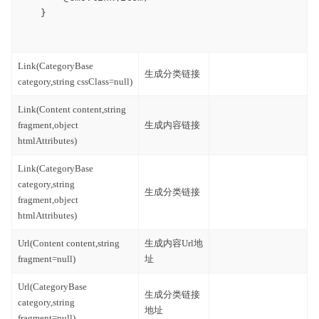
    }

Link(CategoryBase
生成分类链接
category,string cssClass=null)
Link(Content content,string
fragment,object
生成内容链接
htmlAttributes)
Link(CategoryBase
category,string
生成分类链接
fragment,object
htmlAttributes)
Url(Content content,string
生成内容Url地
fragment=null)
址
Url(CategoryBase
生成分类链接
category,string
地址
fragment=null)