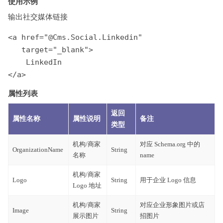
使用示例
输出社交媒体链接
<a href="@Cms.Social.Linkedin" 

   target="_blank">

    LinkedIn

</a>
属性列表
返回
属性名称
属性说明
备注
类型
机构/商家
对应 Schema.org 中的
OrganizationName
String
名称
name
机构/商家
Logo
String
用于企业 Logo 信息
Logo 地址
机构/商家
对应企业形象图片或店
Image
String
展示图片
招图片